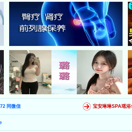
872 同微信
宝安琳琳SPA瑶浴☏1
e