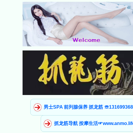
男士SPA 前列腺保养 抓龙筋 ☏13169936
抓龙筋导航 按摩生活☞www.anmo.lif