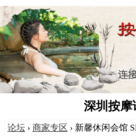
深圳按摩论坛
论坛
›
商家专区
› 新馨休闲会馆 