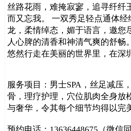
丝路花雨，难掩寂寥，追寻纤纤
而又忘我。 一双秀足轻点通体
龙，柔情绰态，媚于语言，邀您
人心脾的清香和神清气爽的舒畅
悠然行走在美丽的世界里，在深
服务项目：男士SPA，丝足减压
骨，理疗护理，穴位肌肉全身放
与奢华，令其每个细节均得以完
预约电话：13636448675（微信