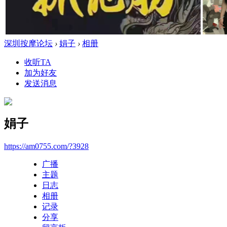
深圳按摩论坛
›
娟子
›
相册
收听TA
加为好友
发送消息
娟子
https://am0755.com/?3928
广播
主题
日志
相册
记录
分享