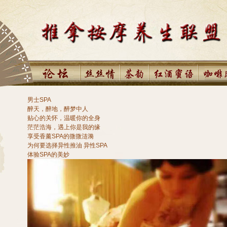
男士SPA
醉天，醉地，醉梦中人
贴心的关怀，温暖你的全身
茫茫浩海，遇上你是我的缘
享受香薰SPA的微微涟漪
为何要选择异性推油 异性SPA
体验SPA的美妙