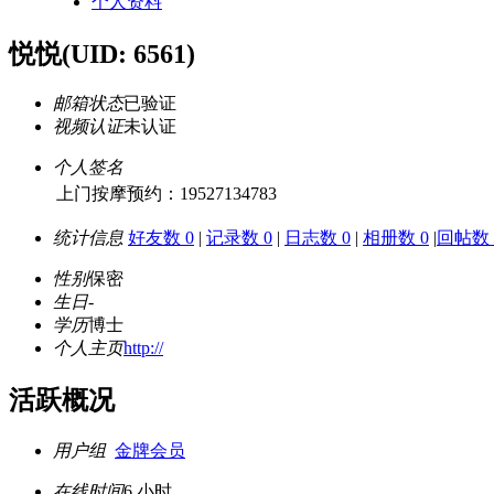
个人资料
悦悦
(UID: 6561)
邮箱状态
已验证
视频认证
未认证
个人签名
上门按摩预约：19527134783
统计信息
好友数 0
|
记录数 0
|
日志数 0
|
相册数 0
|
回帖数 
性别
保密
生日
-
学历
博士
个人主页
http://
活跃概况
用户组
金牌会员
在线时间
6 小时