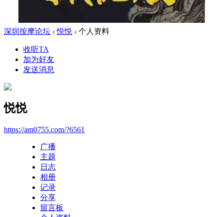
深圳按摩论坛
›
悦悦
›
个人资料
收听TA
加为好友
发送消息
悦悦
https://am0755.com/?6561
广播
主题
日志
相册
记录
分享
留言板