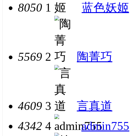
8050
1
蓝色妖姬
5569
2
陶菁巧
4609
3
言真道
4342
4
admin755