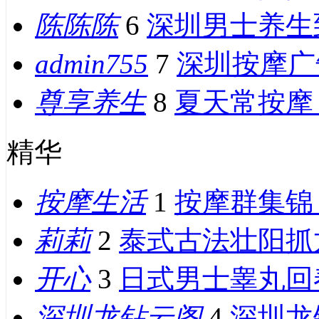
陈陈陈
6
深圳男士养生
admin755
7
深圳按摩广
尊享养生
8
夏天常按摩
精华
按摩生活
1
按摩群集锦 Mas
莉莉
2
泰式古法壮阳抓
开心
3
日式男士睾丸回
深圳龙钻云阁
4
深圳龙