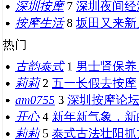
深圳按摩
7
深圳夜间经
按摩生活
8
坂田又来新
热门
古韵泰式
1
男士肾保养
莉莉
2
五一长假去按摩
am0755
3
深圳按摩论
开心
4
新年新气象，新
莉莉
5
泰式古法壮阳抓