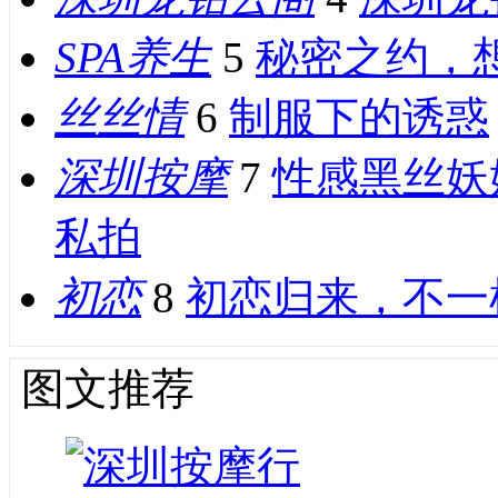
SPA养生
5
秘密之约，
丝丝情
6
制服下的诱惑
深圳按摩
7
性感黑丝妖
私拍
初恋
8
初恋归来，不一
图文推荐