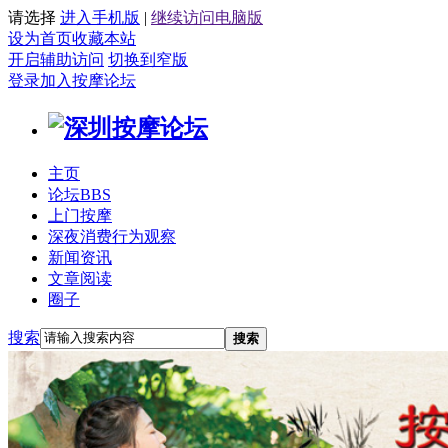
请选择
进入手机版
|
继续访问电脑版
设为首页
收藏本站
开启辅助访问
切换到窄版
登录
加入按摩论坛
主页
论坛
BBS
上门按摩
深夜消费行为观察
新闻资讯
文章阅读
圈子
搜索
搜索