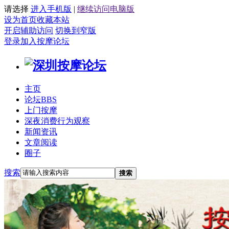
请选择
进入手机版
|
继续访问电脑版
设为首页
收藏本站
开启辅助访问
切换到窄版
登录
加入按摩论坛
主页
论坛
BBS
上门按摩
深夜消费行为观察
新闻资讯
文章阅读
圈子
搜索
搜索