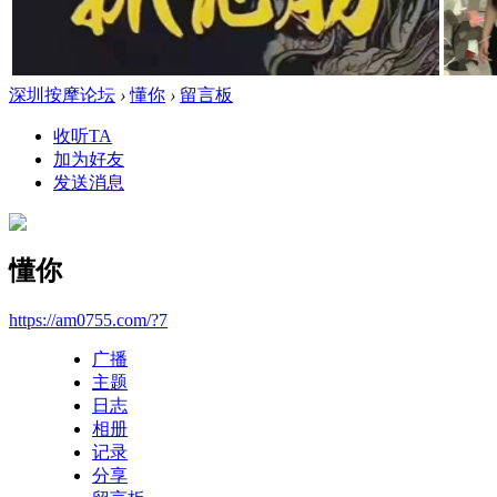
深圳按摩论坛
›
懂你
›
留言板
收听TA
加为好友
发送消息
懂你
https://am0755.com/?7
广播
主题
日志
相册
记录
分享