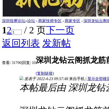
深圳按摩论坛
»
论坛
›
商家技师专区
›
商家专区
›
深圳龙钻云阁
1
2
/ 2 页
下一页
返回列表
发新帖
深圳龙钻云阁抓龙筋
查看:
31790
|
回复:
10
[复制链接]
发表于 2022-4-23 09:57:48
来自手机
|
显示全部楼
本帖最后由 深圳龙钻云阁 于