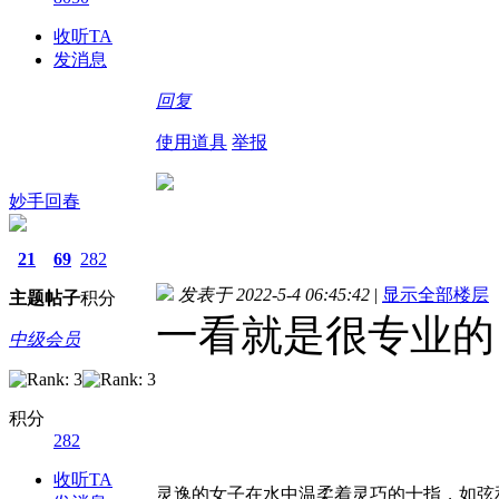
收听TA
发消息
回复
使用道具
举报
妙手回春
21
69
282
发表于 2022-5-4 06:45:42
|
显示全部楼层
主题
帖子
积分
一看就是很专业的
中级会员
积分
282
收听TA
灵逸的女子在水中温柔着灵巧的十指，如弦