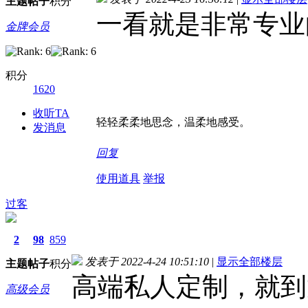
主题
帖子
积分
一看就是非常专业
金牌会员
积分
1620
收听TA
轻轻柔柔地思念，温柔地感受。
发消息
回复
使用道具
举报
过客
2
98
859
发表于 2022-4-24 10:51:10
|
显示全部楼层
主题
帖子
积分
高端私人定制，就到
高级会员