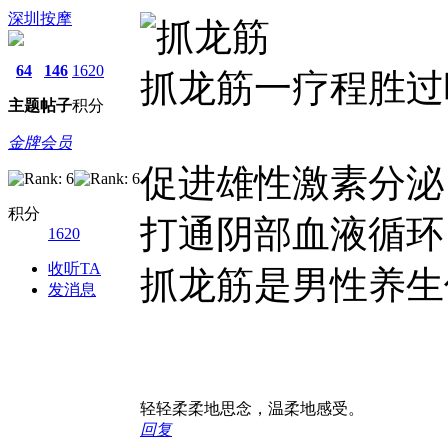
深圳按摩
64
146
1620
抓龙筋一疗程胜过
主题
帖子
积分
金牌会员
促进雄性激素分泌
积分
打通阴部血液循环
1620
收听TA
抓龙筋是男性养生
发消息
轻轻柔柔地思念，温柔地感受。
回复