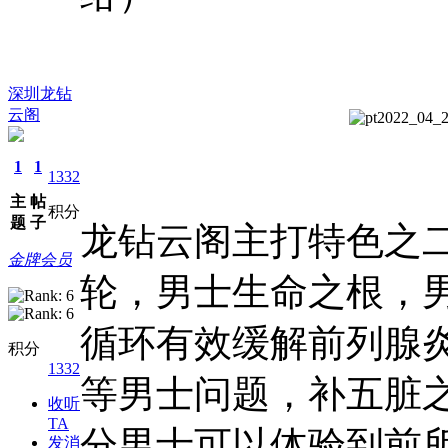
深圳龙钻
云阁
1
1
1332
主
帖
积分
题
子
龙钻云阁主打特色之
金牌会员
轮，男士生命之根，
循环有效缓解前列腺
积分
1332
等男士问题，补五脏
收听
TA
分男士可以体验到前
发消