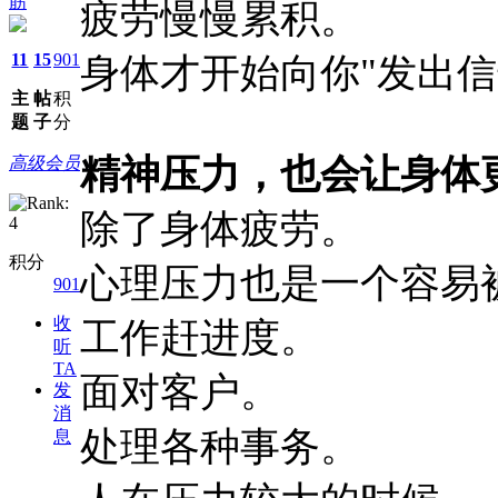
筋
疲劳慢慢累积。
11
15
901
身体才开始向你"发出信
主
帖
积
题
子
分
精神压力，也会让身体
高级会员
除了身体疲劳。
积分
心理压力也是一个容易
901
收
工作赶进度。
听
TA
面对客户。
发
消
处理各种事务。
息