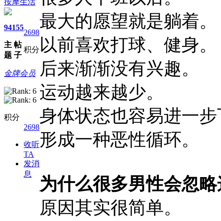
按摩生活
最大的愿望就是躺着。
94
155
2698
以前喜欢打球、健身。
主
帖
积分
题
子
后来渐渐没有兴趣。
金牌会员
运动越来越少。
身体状态也容易进一步
积分
2698
形成一种恶性循环。
收听
TA
发消
息
为什么很多男性会忽略
原因其实很简单。