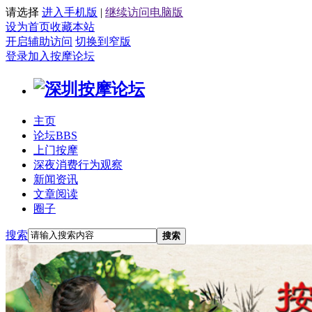
请选择
进入手机版
|
继续访问电脑版
设为首页
收藏本站
开启辅助访问
切换到窄版
登录
加入按摩论坛
主页
论坛
BBS
上门按摩
深夜消费行为观察
新闻资讯
文章阅读
圈子
搜索
搜索