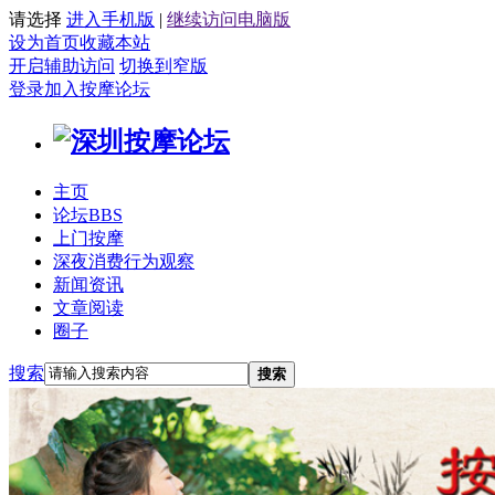
请选择
进入手机版
|
继续访问电脑版
设为首页
收藏本站
开启辅助访问
切换到窄版
登录
加入按摩论坛
主页
论坛
BBS
上门按摩
深夜消费行为观察
新闻资讯
文章阅读
圈子
搜索
搜索