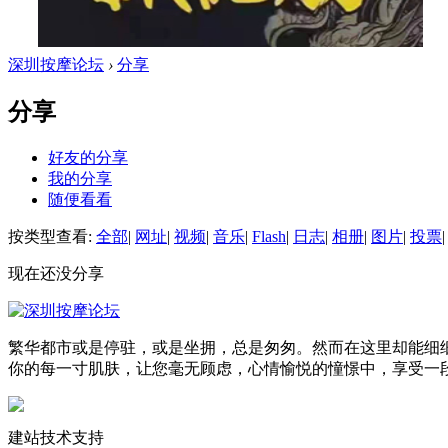
深圳按摩论坛
›
分享
分享
好友的分享
我的分享
随便看看
按类型查看:
全部
|
网址
|
视频
|
音乐
|
Flash
|
日志
|
相册
|
图片
|
投票
|
现在还没分享
繁华都市或是停驻，或是坐拥，总是匆匆。然而在这里却能细
你的每一寸肌肤，让您毫无顾虑，心情愉悦的憧憬中，享受一
建站技术支持