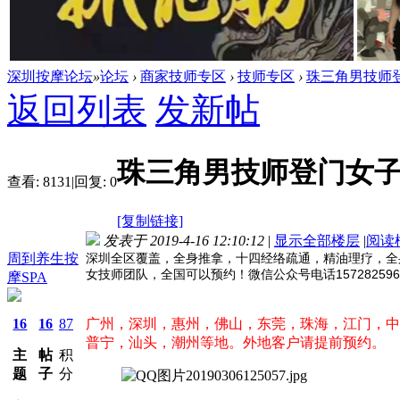
深圳按摩论坛
»
论坛
›
商家技师专区
›
技师专区
›
珠三角男技师登
返回列表
发新帖
珠三角男技师登门女子
查看:
8131
|
回复:
0
[复制链接]
发表于 2019-4-16 12:10:12
|
显示全部楼层
|
阅读
周到养生按
深圳全区覆盖，全身推拿，十四经络疏通，精油理疗，全身
女技师团队，全国可以预约！微信公众号电话157282596
摩SPA
16
16
87
广州，深圳，惠州，佛山，东莞，珠海，江门，中
普宁，汕头，潮州等地。外地客户请提前预约。
主
帖
积
题
子
分