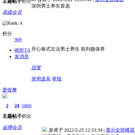
主题
帖子
积分
深圳男士养生首选
高级会员
积分
909
开心泰式古法男士养生 前列腺保养
收听TA
发消息
回复
使用道具
举报
爱按摩
2
24
1860
主题
帖子
积分
金牌会员
发表于 2022-5-25 12:53:54
|
显示全部楼层