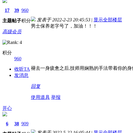
17
39
960
发表于 2022-2-23 20:45:53
|
显示全部楼层
主题
帖子
积分
男士保养老字号了，加油！！！
高级会员
积分
960
褪去一身疲惫之后,技师用娴熟的手法带着你的
收听TA
发消息
回复
使用道具
举报
开心
6
38
909
发表于 2022-5-22 16:05:44
|
显示全部楼层