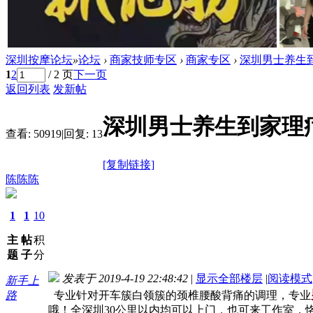
深圳按摩论坛
»
论坛
›
商家技师专区
›
商家专区
›
深圳男士养生到
1
2
/ 2 页
下一页
返回列表
发新帖
深圳男士养生到家理疗
查看:
50919
|
回复:
13
[复制链接]
陈陈陈
1
1
10
主
帖
积
题
子
分
发表于 2019-4-19 22:48:42
|
显示全部楼层
|
阅读模式
新手上
路
专业针对开车簇白领簇的颈椎腰酸背痛的调理，专业
哦！全深圳30公里以内均可以上门，也可来工作室，