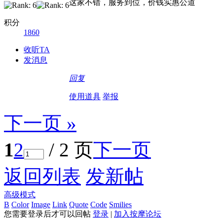
这家不错，服务到位，价钱实惠公道
积分
1860
收听TA
发消息
回复
使用道具
举报
下一页 »
1
2
/ 2 页
下一页
返回列表
发新帖
高级模式
B
Color
Image
Link
Quote
Code
Smilies
您需要登录后才可以回帖
登录
|
加入按摩论坛