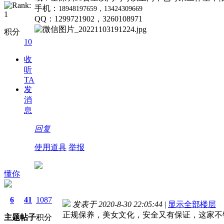
手机：
18948197659，13424309669
QQ：1299721902，3260108971
积分
10
收
听
TA
发
消
息
回复
使用道具
举报
懂你
6
41
1087
发表于 2020-8-30 22:05:44
|
显示全部楼层
正规保养，美女文化，安全又有保证，这家不
主题
帖子
积分