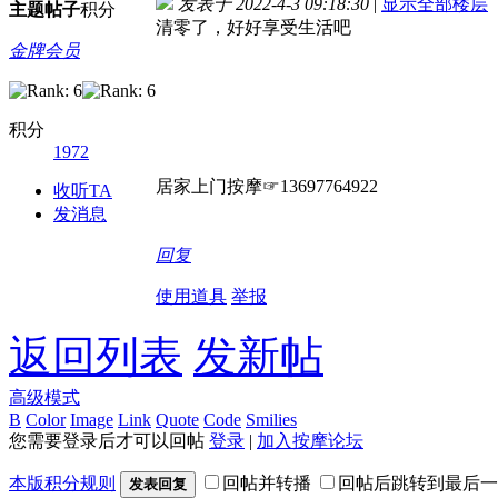
发表于 2022-4-3 09:18:30
|
显示全部楼层
主题
帖子
积分
清零了，好好享受生活吧
金牌会员
积分
1972
居家上门按摩☞13697764922
收听TA
发消息
回复
使用道具
举报
返回列表
发新帖
高级模式
B
Color
Image
Link
Quote
Code
Smilies
您需要登录后才可以回帖
登录
|
加入按摩论坛
本版积分规则
回帖并转播
回帖后跳转到最后一
发表回复