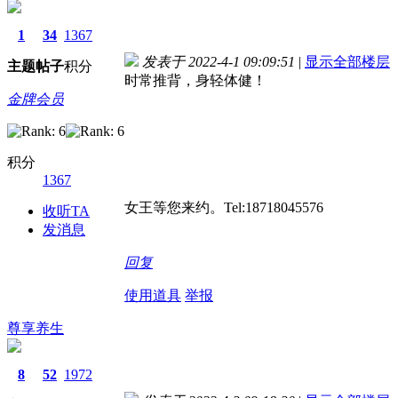
1
34
1367
发表于 2022-4-1 09:09:51
|
显示全部楼层
主题
帖子
积分
时常推背，身轻体健！
金牌会员
积分
1367
女王等您来约。Tel:18718045576
收听TA
发消息
回复
使用道具
举报
尊享养生
8
52
1972