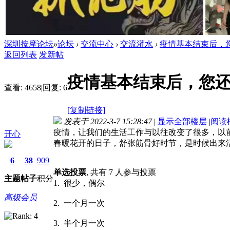
深圳按摩论坛
»
论坛
›
交流中心
›
交流灌水
›
疫情基本结束后，您还
返回列表
发新帖
疫情基本结束后，您还
查看:
4658
|
回复:
6
[复制链接]
发表于 2022-3-7 15:28:47
|
显示全部楼层
|
阅读
疫情，让我们的生活工作与以往改变了很多，以
开心
春暖花开的日子，舒张筋骨好时节，是时候出来
6
38
909
单选投票
, 共有 7 人参与投票
主题
帖子
积分
1. 很少，偶尔
高级会员
2. 一个月一次
3. 半个月一次