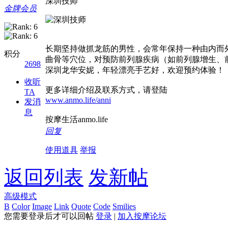
深圳技师
金牌会员
长期坚持做抓龙筋的男性，会常年保持一种由内而
积分
曲骨等穴位，对预防前列腺疾病（如前列腺增生、前
2698
深圳龙华安妮，年轻漂亮手艺好，欢迎预约体验！
收听
更多详细介绍及联系方式，请登陆
TA
www.anmo.life/anni
发消
息
按摩生活anmo.life
回复
使用道具
举报
返回列表
发新帖
高级模式
B
Color
Image
Link
Quote
Code
Smilies
您需要登录后才可以回帖
登录
|
加入按摩论坛