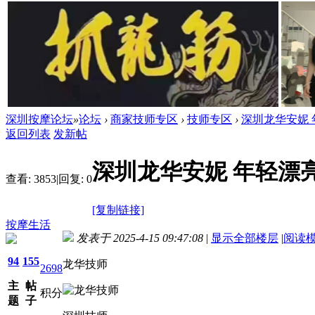
深圳按摩论坛
»
论坛
›
商家技师专区
›
技师专区
›
深圳龙华安妮
返回列表
发新帖
深圳龙华安妮 年轻漂
查看:
3853
|
回复:
0
[复制链接]
按摩生活
发表于 2025-4-15 09:47:08
|
显示全部楼层
|
阅读
94
155
龙华技师
2698
主
帖
积分
题
子